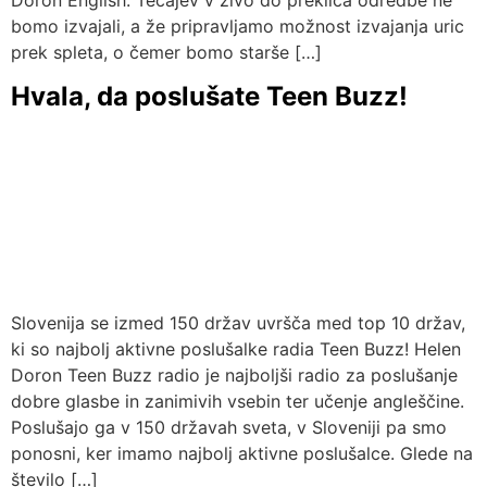
Doron English. Tečajev v živo do preklica odredbe ne
bomo izvajali, a že pripravljamo možnost izvajanja uric
prek spleta, o čemer bomo starše […]
Hvala, da poslušate Teen Buzz!
Slovenija se izmed 150 držav uvršča med top 10 držav,
ki so najbolj aktivne poslušalke radia Teen Buzz! Helen
Doron Teen Buzz radio je najboljši radio za poslušanje
dobre glasbe in zanimivih vsebin ter učenje angleščine.
Poslušajo ga v 150 državah sveta, v Sloveniji pa smo
ponosni, ker imamo najbolj aktivne poslušalce. Glede na
število […]