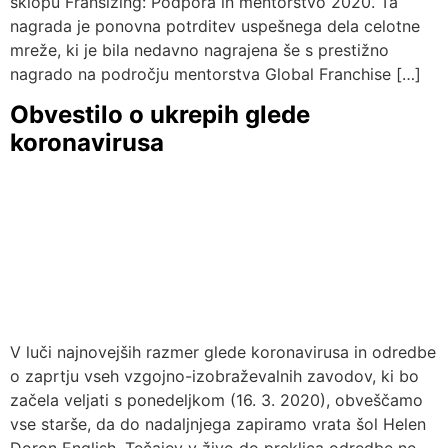
sklopu Franšizing: Podpora in mentorstvo 2020. Ta
nagrada je ponovna potrditev uspešnega dela celotne
mreže, ki je bila nedavno nagrajena še s prestižno
nagrado na področju mentorstva Global Franchise […]
Obvestilo o ukrepih glede
koronavirusa
V luči najnovejših razmer glede koronavirusa in odredbe
o zaprtju vseh vzgojno-izobraževalnih zavodov, ki bo
začela veljati s ponedeljkom (16. 3. 2020), obveščamo
vse starše, da do nadaljnjega zapiramo vrata šol Helen