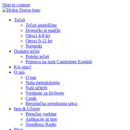
Skip to content
Tečaji
Tečaji angleščine
Dojenčki in malčki
Otroci 4-8 let
Otroci 9-12 let
Najstniki
Dodatni tečaji
Poletni tečaji
Priprava na izpit Cambridge English
Kje smo?
O nas
O nas
Naša metodologija​
Naši učitelji
Vrednote za življenje
Cenik
Brezplačna preizkusna urica
Igra & Učenje
Pretočne vsebine
Aplikacije in igre
TeenBuzz Radio
Blog