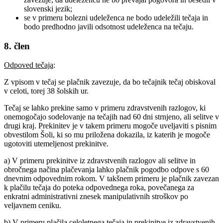
slovenski jezik;
se v primeru bolezni udeleženca ne bodo udeležili tečaja in
bodo predhodno javili odsotnost udeleženca na tečaju.
8. člen
Odpoved tečaja
:
Z vpisom v tečaj se plačnik zavezuje, da bo tečajnik tečaj obiskoval
v celoti, torej 38 šolskih ur.
Tečaj se lahko prekine samo v primeru zdravstvenih razlogov, ki
onemogočajo sodelovanje na tečajih nad 60 dni strnjeno, ali selitve v
drugi kraj. Prekinitev je v takem primeru mogoče uveljaviti s pisnim
obvestilom Šoli, ki so mu priložena dokazila, iz katerih je mogoče
ugotoviti utemeljenost prekinitve.
a) V primeru prekinitve iz zdravstvenih razlogov ali selitve in
obročnega načina plačevanja lahko plačnik pogodbo odpove s 60
dnevnim odpovednim rokom. V takšnem primeru je plačnik zavezan
k plačilu tečaja do poteka odpovednega roka, povečanega za
enkratni administrativni znesek manipulativnih stroškov po
veljavnem ceniku.
b) V primeru plačila celoletnega tečaja in prekinitve iz zdravstvenih