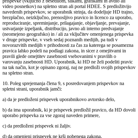
prispevke (vključno z besedilom, slikami, grafikami in avdio ali
video posnetkov) na spletno stran ali portal HDEE. S predložitvijo
navedenih prispevkov, se uporabnik strinja, da dodeljuje HD trajno,
brezplačno, neizključno, prenosljivo pravico in licenco za uporabo,
reproduciranje, spreminjanje, prilagajanje, objavljanje, prevajanje,
ustvarjanje izpeljank, distribucijo, javno ali interno predvajanje
(neomejeno geografsko) in / ali za vključitev omenjenega prispevka
v druge prispevke, v vseh sedaj poznanih medijih, pa tudi v
novorazvitih medijih v prihodnosti za čas za katerega se posamezna
pravica lahko podeli na podlagi zakona, in sicer z omejitvami in
pravili glede omejtitev zasebnosti vsebovanimi v pravilih o
varovanju zasebnosti HD. Uporabnik, ki HD ne želi podeliti pravic
na tak način, kot je opisano zgoraj, naj ne predloži svojih prispevkov
na spletno stran.
10. Poleg sprejemanja člena 9, s posredovanjem prispevkov na
spletni strani, uporabnik jamči:
a) da je predloženi prispevek uporabnikovo avtorsko delo,
b) da ima uporabnik, ki je prispevek predložil pravico, da HD dovoli
uporabo prispevka za vse zgoraj naveden primere,
c) da predloženi prispevek ni žaljiv.
d) da omenjeni prispevek ne krši nobenega zakona,