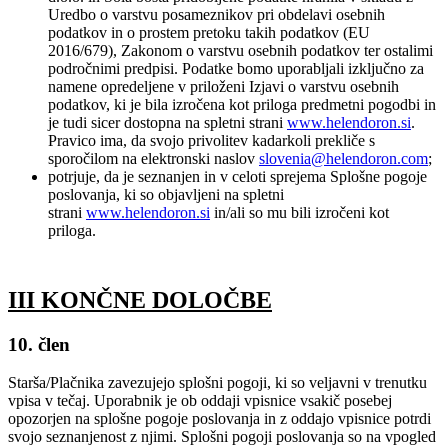
Uredbo o varstvu posameznikov pri obdelavi osebnih
podatkov in o prostem pretoku takih podatkov (EU
2016/679), Zakonom o varstvu osebnih podatkov ter ostalimi
področnimi predpisi. Podatke bomo uporabljali izključno za
namene opredeljene v priloženi Izjavi o varstvu osebnih
podatkov, ki je bila izročena kot priloga predmetni pogodbi in
je tudi sicer dostopna na spletni strani
www.helendoron.si
.
Pravico ima, da svojo privolitev kadarkoli prekliče s
sporočilom na elektronski naslov
slovenia@helendoron.com
;
potrjuje, da je seznanjen in v celoti sprejema Splošne pogoje
poslovanja, ki so objavljeni na spletni
strani
www.helendoron.si
in/ali so mu bili izročeni kot
priloga.
III KONČNE DOLOČBE
10. člen
Starša/Plačnika zavezujejo splošni pogoji, ki so veljavni v trenutku
vpisa v tečaj. Uporabnik je ob oddaji vpisnice vsakič posebej
opozorjen na splošne pogoje poslovanja in z oddajo vpisnice potrdi
svojo seznanjenost z njimi. Splošni pogoji poslovanja so na vpogled