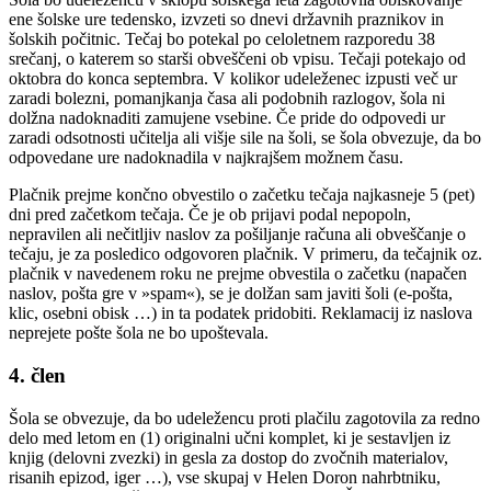
ene šolske ure tedensko, izvzeti so dnevi državnih praznikov in
šolskih počitnic. Tečaj bo potekal po celoletnem razporedu 38
srečanj, o katerem so starši obveščeni ob vpisu. Tečaji potekajo od
oktobra do konca septembra. V kolikor udeleženec izpusti več ur
zaradi bolezni, pomanjkanja časa ali podobnih razlogov, šola ni
dolžna nadoknaditi zamujene vsebine. Če pride do odpovedi ur
zaradi odsotnosti učitelja ali višje sile na šoli, se šola obvezuje, da bo
odpovedane ure nadoknadila v najkrajšem možnem času.
Plačnik prejme končno obvestilo o začetku tečaja najkasneje 5 (pet)
dni pred začetkom tečaja. Če je ob prijavi podal nepopoln,
nepravilen ali nečitljiv naslov za pošiljanje računa ali obveščanje o
tečaju, je za posledico odgovoren plačnik. V primeru, da tečajnik oz.
plačnik v navedenem roku ne prejme obvestila o začetku (napačen
naslov, pošta gre v »spam«), se je dolžan sam javiti šoli (e-pošta,
klic, osebni obisk …) in ta podatek pridobiti. Reklamacij iz naslova
neprejete pošte šola ne bo upoštevala.
4. člen
Šola se obvezuje, da bo udeležencu proti plačilu zagotovila za redno
delo med letom en (1) originalni učni komplet, ki je sestavljen iz
knjig (delovni zvezki) in gesla za dostop do zvočnih materialov,
risanih epizod, iger …), vse skupaj v Helen Doron nahrbtniku,