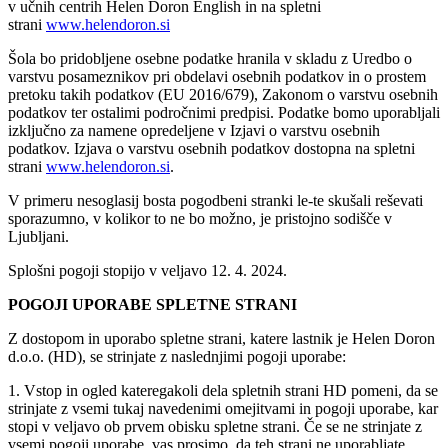
v učnih centrih Helen Doron English in na spletni
strani
www.helendoron.si
Šola bo pridobljene osebne podatke hranila v skladu z Uredbo o
varstvu posameznikov pri obdelavi osebnih podatkov in o prostem
pretoku takih podatkov (EU 2016/679), Zakonom o varstvu osebnih
podatkov ter ostalimi področnimi predpisi. Podatke bomo uporabljali
izključno za namene opredeljene v Izjavi o varstvu osebnih
podatkov. Izjava o varstvu osebnih podatkov dostopna na spletni
strani
www.helendoron.si
.
V primeru nesoglasij bosta pogodbeni stranki le-te skušali reševati
sporazumno, v kolikor to ne bo možno, je pristojno sodišče v
Ljubljani.
Splošni pogoji stopijo v veljavo 12. 4. 2024.
POGOJI UPORABE SPLETNE STRANI
Z dostopom in uporabo spletne strani, katere lastnik je Helen Doron
d.o.o. (HD), se strinjate z naslednjimi pogoji uporabe:
1. Vstop in ogled kateregakoli dela spletnih strani HD pomeni, da se
strinjate z vsemi tukaj navedenimi omejitvami in pogoji uporabe, kar
stopi v veljavo ob prvem obisku spletne strani. Če se ne strinjate z
vsemi pogoji uporabe, vas prosimo, da teh strani ne uporabljate.