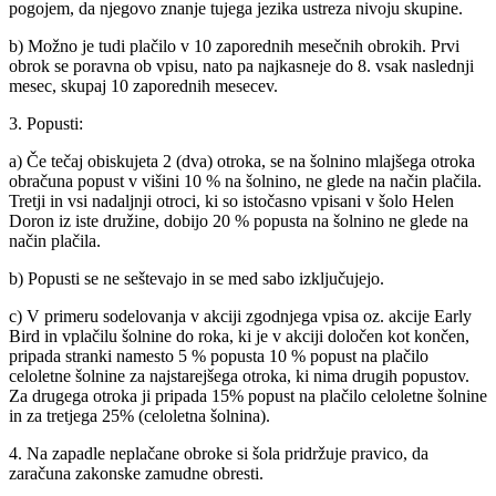
pogojem, da njegovo znanje tujega jezika ustreza nivoju skupine.
b) Možno je tudi plačilo v 10 zaporednih mesečnih obrokih. Prvi
obrok se poravna ob vpisu, nato pa najkasneje do 8. vsak naslednji
mesec, skupaj 10 zaporednih mesecev.
3. Popusti:
a) Če tečaj obiskujeta 2 (dva) otroka, se na šolnino mlajšega otroka
obračuna popust v višini 10 % na šolnino, ne glede na način plačila.
Tretji in vsi nadaljnji otroci, ki so istočasno vpisani v šolo Helen
Doron iz iste družine, dobijo 20 % popusta na šolnino ne glede na
način plačila.
b) Popusti se ne seštevajo in se med sabo izključujejo.
c) V primeru sodelovanja v akciji zgodnjega vpisa oz. akcije Early
Bird in vplačilu šolnine do roka, ki je v akciji določen kot končen,
pripada stranki namesto 5 % popusta 10 % popust na plačilo
celoletne šolnine za najstarejšega otroka, ki nima drugih popustov.
Za drugega otroka ji pripada 15% popust na plačilo celoletne šolnine
in za tretjega 25% (celoletna šolnina).
4. Na zapadle neplačane obroke si šola pridržuje pravico, da
zaračuna zakonske zamudne obresti.