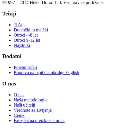
©1997 – 2014 Helen Doron Ltd. Vse pravice pridržane.
Tečaji
Tečaji
Dojenčki in malčki
Otroci 4-8 let
Otroci 9-12 let
Najstniki
Dodatni
Poletni tečaji
Priprava na izpit Cambridge English
O nas
O nas
Naša metodologija​
Naši učitelji
Vrednote za življenje
Cenik
Brezplačna preizkusna urica