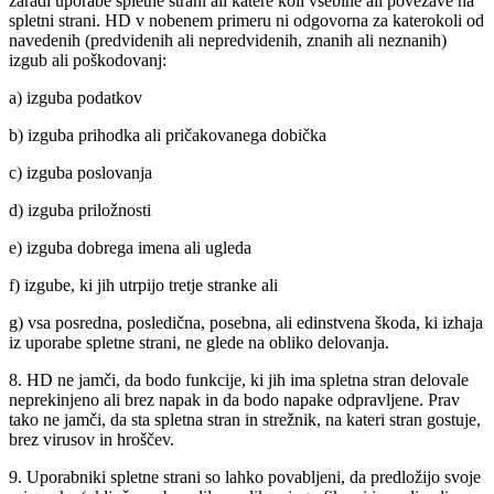
zaradi uporabe spletne strani ali katere koli vsebine ali povezave na
spletni strani. HD v nobenem primeru ni odgovorna za katerokoli od
navedenih (predvidenih ali nepredvidenih, znanih ali neznanih)
izgub ali poškodovanj:
a) izguba podatkov
b) izguba prihodka ali pričakovanega dobička
c) izguba poslovanja
d) izguba priložnosti
e) izguba dobrega imena ali ugleda
f) izgube, ki jih utrpijo tretje stranke ali
g) vsa posredna, posledična, posebna, ali edinstvena škoda, ki izhaja
iz uporabe spletne strani, ne glede na obliko delovanja.
8. HD ne jamči, da bodo funkcije, ki jih ima spletna stran delovale
neprekinjeno ali brez napak in da bodo napake odpravljene. Prav
tako ne jamči, da sta spletna stran in strežnik, na kateri stran gostuje,
brez virusov in hroščev.
9. Uporabniki spletne strani so lahko povabljeni, da predložijo svoje