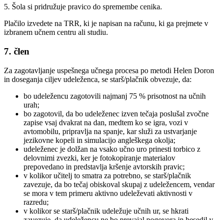
5. Šola si pridružuje pravico do spremembe cenika.
Plačilo izvedete na TRR, ki je napisan na računu, ki ga prejmete v
izbranem učnem centru ali studiu.
7. člen
Za zagotavljanje uspešnega učnega procesa po metodi Helen Doron
in doseganja ciljev udeleženca, se starš/plačnik obvezuje, da:
bo udeležencu zagotovili najmanj 75 % prisotnost na učnih
urah;
bo zagotovil, da bo udeleženec izven tečaja poslušal zvočne
zapise vsaj dvakrat na dan, medtem ko se igra, vozi v
avtomobilu, pripravlja na spanje, kar služi za ustvarjanje
jezikovne kopeli in simulacijo angleškega okolja;
udeleženec je dolžan na vsako učno uro prinesti torbico z
delovnimi zvezki, ker je fotokopiranje materialov
prepovedano in predstavlja kršenje avtorskih pravic;
v kolikor učitelj to smatra za potrebno, se starš/plačnik
zavezuje, da bo tečaj obiskoval skupaj z udeležencem, vendar
se mora v tem primeru aktivno udeleževati aktivnosti v
razredu;
v kolikor se starš/plačnik udeležuje učnih ur, se hkrati
zavezuje, da udeležencu ne bo prevajal pogovora in besedil v