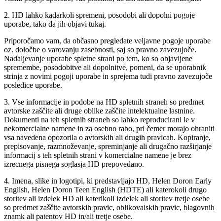
2. HD lahko kadarkoli spremeni, posodobi ali dopolni pogoje
uporabe, tako da jih objavi tukaj.
Priporočamo vam, da občasno pregledate veljavne pogoje uporabe
oz. določbe o varovanju zasebnosti, saj so pravno zavezujoče.
Nadaljevanje uporabe spletne strani po tem, ko so objavljene
spremembe, posodobitve ali dopolnitve, pomeni, da se uporabnik
strinja z novimi pogoji uporabe in sprejema tudi pravno zavezujoče
posledice uporabe.
3. Vse informacije in podobe na HD spletnih straneh so predmet
avtorske zaščite ali druge oblike zaščite intelektualne lastnine.
Dokumenti na teh spletnih straneh so lahko reproducirani le v
nekomercialne namene in za osebno rabo, pri čemer morajo ohraniti
vsa navedena opozorila o avtorskih ali drugih pravicah. Kopiranje,
prepisovanje, razmnoževanje, spreminjanje ali drugačno razširjanje
informacij s teh spletnih strani v komercialne namene je brez
izrecnega pisnega soglasja HD prepovedano.
4. Imena, slike in logotipi, ki predstavljajo HD, Helen Doron Early
English, Helen Doron Teen English (HDTE) ali katerokoli drugo
storitev ali izdelek HD ali katerikoli izdelek ali storitev tretje osebe
so predmet zaščite avtorskih pravic, oblikovalskih pravic, blagovnih
znamk ali patentov HD in/ali tretje osebe.