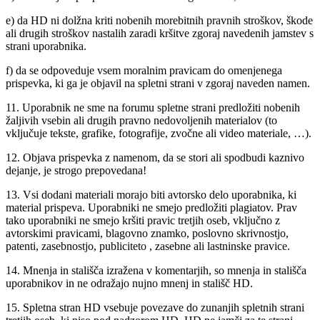
e) da HD ni dolžna kriti nobenih morebitnih pravnih stroškov, škode
ali drugih stroškov nastalih zaradi kršitve zgoraj navedenih jamstev s
strani uporabnika.
f) da se odpoveduje vsem moralnim pravicam do omenjenega
prispevka, ki ga je objavil na spletni strani v zgoraj naveden namen.
11. Uporabnik ne sme na forumu spletne strani predložiti nobenih
žaljivih vsebin ali drugih pravno nedovoljenih materialov (to
vključuje tekste, grafike, fotografije, zvočne ali video materiale, …).
12. Objava prispevka z namenom, da se stori ali spodbudi kaznivo
dejanje, je strogo prepovedana!
13. Vsi dodani materiali morajo biti avtorsko delo uporabnika, ki
material prispeva. Uporabniki ne smejo predložiti plagiatov. Prav
tako uporabniki ne smejo kršiti pravic tretjih oseb, vključno z
avtorskimi pravicami, blagovno znamko, poslovno skrivnostjo,
patenti, zasebnostjo, publiciteto , zasebne ali lastninske pravice.
14. Mnenja in stališča izražena v komentarjih, so mnenja in stališča
uporabnikov in ne odražajo nujno mnenj in stališč HD.
15. Spletna stran HD vsebuje povezave do zunanjih spletnih strani