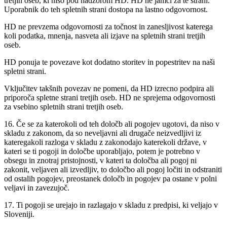
tretjih oseb, ki niso pod nadzorom HD. HD ne jamči za te strani.
Uporabnik do teh spletnih strani dostopa na lastno odgovornost.
HD ne prevzema odgovornosti za točnost in zanesljivost katerega
koli podatka, mnenja, nasveta ali izjave na spletnih strani tretjih
oseb.
HD ponuja te povezave kot dodatno storitev in popestritev na naši
spletni strani.
Vključitev takšnih povezav ne pomeni, da HD izrecno podpira ali
priporoča spletne strani tretjih oseb. HD ne sprejema odgovornosti
za vsebino spletnih strani tretjih oseb.
16. Če se za katerokoli od teh določb ali pogojev ugotovi, da niso v
skladu z zakonom, da so neveljavni ali drugače neizvedljivi iz
kateregakoli razloga v skladu z zakonodajo katerekoli države, v
kateri se ti pogoji in določbe uporabljajo, potem je potrebno v
obsegu in znotraj pristojnosti, v kateri ta določba ali pogoj ni
zakonit, veljaven ali izvedljiv, to določbo ali pogoj ločiti in odstraniti
od ostalih pogojev, preostanek določb in pogojev pa ostane v polni
veljavi in zavezujoč.
17. Ti pogoji se urejajo in razlagajo v skladu z predpisi, ki veljajo v
Sloveniji.