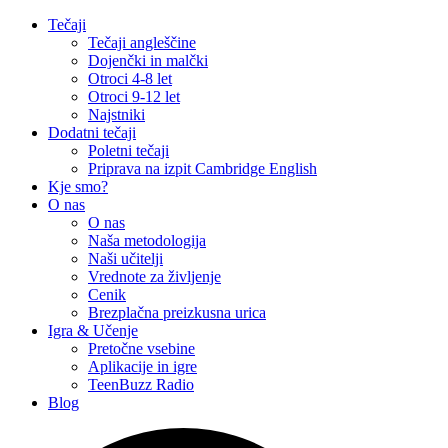
Tečaji
Tečaji angleščine
Dojenčki in malčki
Otroci 4-8 let
Otroci 9-12 let
Najstniki
Dodatni tečaji
Poletni tečaji
Priprava na izpit Cambridge English
Kje smo?
O nas
O nas
Naša metodologija​
Naši učitelji
Vrednote za življenje
Cenik
Brezplačna preizkusna urica
Igra & Učenje
Pretočne vsebine
Aplikacije in igre
TeenBuzz Radio
Blog