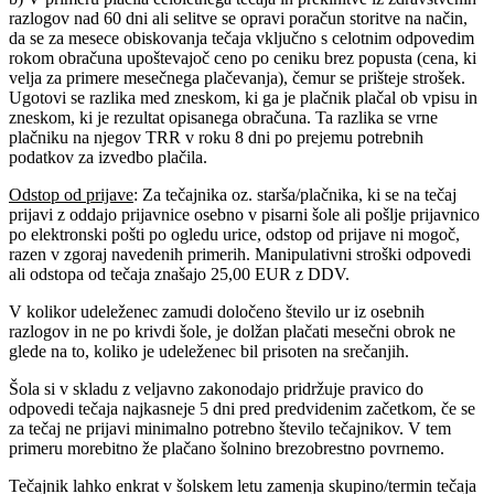
razlogov nad 60 dni ali selitve se opravi poračun storitve na način,
da se za mesece obiskovanja tečaja vključno s celotnim odpovedim
rokom obračuna upoštevajoč ceno po ceniku brez popusta (cena, ki
velja za primere mesečnega plačevanja), čemur se prišteje strošek.
Ugotovi se razlika med zneskom, ki ga je plačnik plačal ob vpisu in
zneskom, ki je rezultat opisanega obračuna. Ta razlika se vrne
plačniku na njegov TRR v roku 8 dni po prejemu potrebnih
podatkov za izvedbo plačila.
Odstop od prijave
: Za tečajnika oz. starša/plačnika, ki se na tečaj
prijavi z oddajo prijavnice osebno v pisarni šole ali pošlje prijavnico
po elektronski pošti po ogledu urice, odstop od prijave ni mogoč,
razen v zgoraj navedenih primerih. Manipulativni stroški odpovedi
ali odstopa od tečaja znašajo 25,00 EUR z DDV.
V kolikor udeleženec zamudi določeno število ur iz osebnih
razlogov in ne po krivdi šole, je dolžan plačati mesečni obrok ne
glede na to, koliko je udeleženec bil prisoten na srečanjih.
Šola si v skladu z veljavno zakonodajo pridržuje pravico do
odpovedi tečaja najkasneje 5 dni pred predvidenim začetkom, če se
za tečaj ne prijavi minimalno potrebno število tečajnikov. V tem
primeru morebitno že plačano šolnino brezobrestno povrnemo.
Tečajnik lahko enkrat v šolskem letu zamenja skupino/termin tečaja