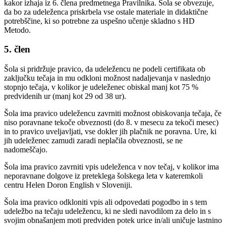
kakor izhaja iz 6. člena predmetnega Pravilnika. Šola se obvezuje,
da bo za udeleženca priskrbela vse ostale materiale in didaktične
potrebščine, ki so potrebne za uspešno učenje skladno s HD
Metodo.
5. člen
Šola si pridržuje pravico, da udeležencu ne podeli certifikata ob
zaključku tečaja in mu odkloni možnost nadaljevanja v naslednjo
stopnjo tečaja, v kolikor je udeleženec obiskal manj kot 75 %
predvidenih ur (manj kot 29 od 38 ur).
Šola ima pravico udeležencu zavrniti možnost obiskovanja tečaja, če
niso poravnane tekoče obveznosti (do 8. v mesecu za tekoči mesec)
in to pravico uveljavljati, vse dokler jih plačnik ne poravna. Ure, ki
jih udeleženec zamudi zaradi neplačila obveznosti, se ne
nadomeščajo.
Šola ima pravico zavrniti vpis udeleženca v nov tečaj, v kolikor ima
neporavnane dolgove iz preteklega šolskega leta v kateremkoli
centru Helen Doron English v Sloveniji.
Šola ima pravico odkloniti vpis ali odpovedati pogodbo in s tem
udeležbo na tečaju udeležencu, ki ne sledi navodilom za delo in s
svojim obnašanjem moti predviden potek urice in/ali uničuje lastnino