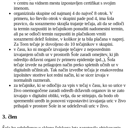
v centru na vidnem mestu izpostavljen certifikat s svojim
imenom.
organizirala skupine od najmanj 4 do največ 8 otrok. V
primeru, ko število otrok v skupini pade pod 4, ima šola
pravico, da sorazmerno skrajša trajanje tečaja, ali da se odloči
ta termin razpustiti in tečajnikom ponuditi nadomestni termin,
ali pa se odloči termin razpustiti in plačnikom vrniti
sorazmerni delež šolnine, v kolikor je ta bila plačana v naprej.
Za Teen tečaje je dovoljeno do 10 tečajnikov v skupini.
v času, ko ni mogoče izvajanje tečajev z neposrednim
izvajanjem učnih ur v prostorih Šole zaradi omejitev, ki jih
odredijo državni organi (v primeru epidemije ipd.,), Šola
tečaje izvede na prilagojen način preko spletnih učnih ur v
digitalnih učilnicah. Tak način izvedbe tečaja je enakovredna
izpolnitev storitve kot redni način, ki se sicer izvaja v
normalnih razmerah.
za tečajnike, ki se odločijo za vpis v tečaj v času, ko so urice v
živo onemogočene zaradi odredb državnih organov in se zato
izvajajo v digitalni obliki, velja, da se strinjajo, da bodo ob
spremembi uredb in ponovni vzpostavitvi izvajanja uric v živo
prihajali v prostore Šole in se udeleževali uric v živo.
3. člen
Šola bo udeležencu v sklopu šolskega leta zagotovila obiskovanje