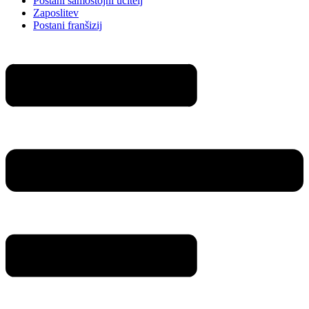
Postani samostojni učitelj
Zaposlitev
Postani franšizij