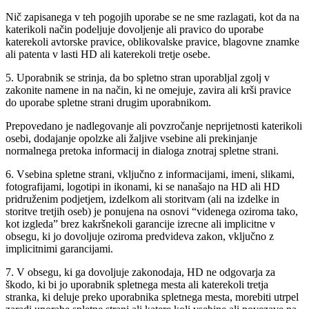
Nič zapisanega v teh pogojih uporabe se ne sme razlagati, kot da na
katerikoli način podeljuje dovoljenje ali pravico do uporabe
katerekoli avtorske pravice, oblikovalske pravice, blagovne znamke
ali patenta v lasti HD ali katerekoli tretje osebe.
5. Uporabnik se strinja, da bo spletno stran uporabljal zgolj v
zakonite namene in na način, ki ne omejuje, zavira ali krši pravice
do uporabe spletne strani drugim uporabnikom.
Prepovedano je nadlegovanje ali povzročanje neprijetnosti katerikoli
osebi, dodajanje opolzke ali žaljive vsebine ali prekinjanje
normalnega pretoka informacij in dialoga znotraj spletne strani.
6. Vsebina spletne strani, vključno z informacijami, imeni, slikami,
fotografijami, logotipi in ikonami, ki se nanašajo na HD ali HD
pridruženim podjetjem, izdelkom ali storitvam (ali na izdelke in
storitve tretjih oseb) je ponujena na osnovi “videnega oziroma tako,
kot izgleda” brez kakršnekoli garancije izrecne ali implicitne v
obsegu, ki jo dovoljuje oziroma predvideva zakon, vključno z
implicitnimi garancijami.
7. V obsegu, ki ga dovoljuje zakonodaja, HD ne odgovarja za
škodo, ki bi jo uporabnik spletnega mesta ali katerekoli tretja
stranka, ki deluje preko uporabnika spletnega mesta, morebiti utrpel