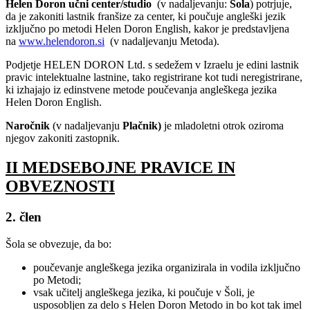
Helen Doron učni center/studio
(v nadaljevanju:
Šola
) potrjuje,
da je zakoniti lastnik franšize za center, ki poučuje angleški jezik
izključno po metodi Helen Doron English, kakor je predstavljena
na
www.helendoron.si
(v nadaljevanju Metoda).
Podjetje HELEN DORON Ltd. s sedežem v Izraelu je edini lastnik
pravic intelektualne lastnine, tako registrirane kot tudi neregistrirane,
ki izhajajo iz edinstvene metode poučevanja angleškega jezika
Helen Doron English.
Naročnik
(v nadaljevanju
Plačnik)
je mladoletni otrok oziroma
njegov zakoniti zastopnik.
II MEDSEBOJNE PRAVICE IN
OBVEZNOSTI
2. člen
Šola se obvezuje, da bo:
poučevanje angleškega jezika organizirala in vodila izključno
po Metodi;
vsak učitelj angleškega jezika, ki poučuje v Šoli, je
usposobljen za delo s Helen Doron Metodo in bo kot tak imel