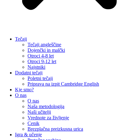
Tečaji
Tečaji angleščine
Dojenčki in malčki
Otroci 4-8 let
Otroci 9-12 let
Najstniki
Dodatni tečaji
Poletni tečaji
Priprava na izpit Cambridge English
Kje smo?
O nas
O nas
Naša metodologija​
Naši učitelji
Vrednote za življenje
Cenik
Brezplačna preizkusna urica
Igra & učenje