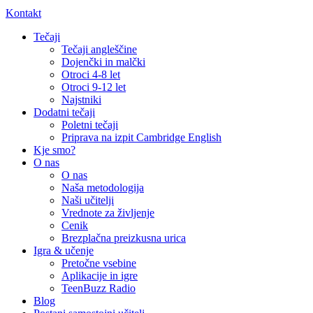
Kontakt
Tečaji
Tečaji angleščine
Dojenčki in malčki
Otroci 4-8 let
Otroci 9-12 let
Najstniki
Dodatni tečaji
Poletni tečaji
Priprava na izpit Cambridge English
Kje smo?
O nas
O nas
Naša metodologija​
Naši učitelji
Vrednote za življenje
Cenik
Brezplačna preizkusna urica
Igra & učenje
Pretočne vsebine
Aplikacije in igre
TeenBuzz Radio
Blog