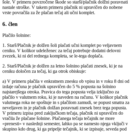
šole. V primeru povzročene škode so starši/plačnik dolžni poravnati
nastale stroške. V takem primeru plačnik ni upravičen do nobene
vrste povračila za že plačan tečaj ali učni komplet.
6. člen
Plačilo šolnine:
1. Starš/Plačnik je dolžen šoli plačati učni komplet po veljavnem
ceniku. V kolikor udeleženec za tečaj potrebuje dodatni delovni
zvezek, ki ni del rednega kompleta, se le-tega doplača.
2. Starš/Plačnik je dolžen za letno šolnino plačati znesek, ki je na
ceniku določen za tečaj, ki ga otrok obiskuje:
a) V primeru plačila v enkratnem znesku ob vpisu in v roku 8 dni od
izdaje računa je plačnik upravičen do 5 % popusta na šolnino
najstarejšega otroka. Pravica do tega popusta velja izključno za
plačilo v valutnem roku, ki je naveden na računu. V kolikor plačnik
valutnega roka ne spoštuje in s plačilom zamudi, se popust smatra za
neveljaven in je plačnik dolžan poravnati znesek brez tega popusta.
V primeru izpisa pred zaključkom tečaja, plačnik ni upravičen do
vračila že plačane šolnine. Plačanega tečaja tečajnik ne more
»prenesti« v naslednji semester, lahko pa se namesto njega vključi v
skupino kdo drug, ki ga pripelje tečajnik, ki se izpisuje, seveda pod