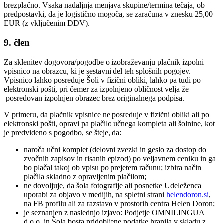
brezplačno. Vsaka nadaljnja menjava skupine/termina tečaja, ob
predpostavki, da je logistično mogoča, se zaračuna v znesku 25,00
EUR (z vključenim DDV).
9. člen
Za sklenitev dogovora/pogodbe o izobraževanju plačnik izpolni
vpisnico na obrazcu, ki je sestavni del teh splošnih pogojev.
Vpisnico lahko posreduje Šoli v fizični obliki, lahko pa tudi po
elektronski pošti, pri čemer za izpolnjeno obličnost velja že
posredovan izpolnjen obrazec brez originalnega podpisa.
V primeru, da plačnik vpisnice ne posreduje v fizični obliki ali po
elektronski pošti, opravi pa plačilo učnega kompleta ali šolnine, kot
je predvideno s pogodbo, se šteje, da:
naroča učni komplet (delovni zvezki in geslo za dostop do
zvočnih zapisov in risanih epizod) po veljavnem ceniku in ga
bo plačal takoj ob vpisu po prejetem računu; izbira način
plačila skladno z opravljenim plačilom;
ne dovoljuje, da šola fotografije ali posnetke Udeleženca
uporabi za objavo v medijih, na spletni strani
helendoron.si
,
na FB profilu ali za razstavo v prostorih centra Helen Doron;
je seznanjen z naslednjo izjavo: Podjetje OMNILINGUA
d.o.o. in Šola bosta pridobljene podatke hranila v skladu z