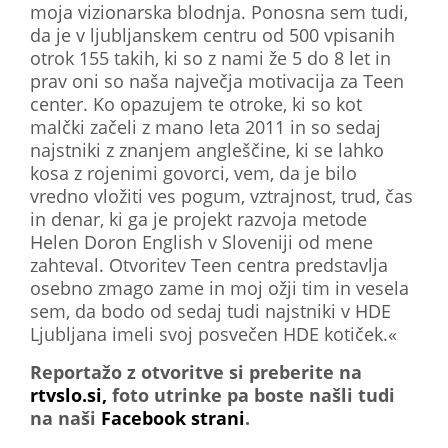
moja vizionarska blodnja. Ponosna sem tudi,
da je v ljubljanskem centru od 500 vpisanih
otrok 155 takih, ki so z nami že 5 do 8 let in
prav oni so naša največja motivacija za Teen
center. Ko opazujem te otroke, ki so kot
malčki začeli z mano leta 2011 in so sedaj
najstniki z znanjem angleščine, ki se lahko
kosa z rojenimi govorci, vem, da je bilo
vredno vložiti ves pogum, vztrajnost, trud, čas
in denar, ki ga je projekt razvoja metode
Helen Doron English v Sloveniji od mene
zahteval. Otvoritev Teen centra predstavlja
osebno zmago zame in moj ožji tim in vesela
sem, da bodo od sedaj tudi najstniki v HDE
Ljubljana imeli svoj posvečen HDE kotiček.«
Reportažo z otvoritve si preberite na
rtvslo.si,
foto utrinke pa boste našli tudi
na naši
Facebook strani
.