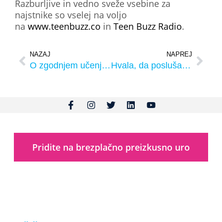
Razburljive in vedno sveže vsebine za
najstnike so vselej na voljo
na
www.teenbuzz.co
in
Teen Buzz Radio
.
NAZAJ
NAPREJ
O zgodnjem učenju jezikov v oddaji Dobro jutro
Hvala, da poslušate Teen Buzz!
Pridite na brezplačno preizkusno uro