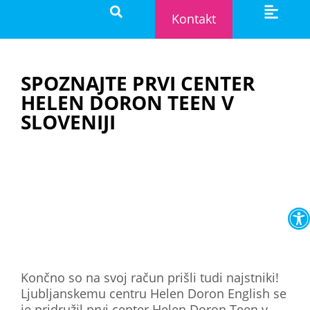
Kontakt
Dodatni tečaji
Igra & učenje
Postani samostojni učitelj
Postani franšizij
SPOZNAJTE PRVI CENTER
HELEN DORON TEEN V
SLOVENIJI
O
Končno so na svoj račun prišli tudi najstniki!
Ljubljanskemu centru Helen Doron English se
je pridružil prvi center Helen Doron Teen v