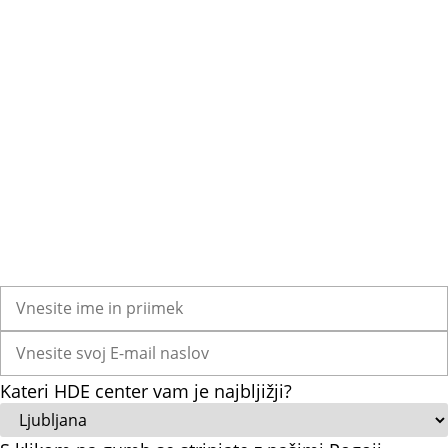
Kateri HDE center vam je najbljižji?