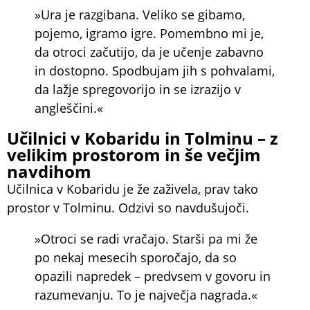
»Ura je razgibana. Veliko se gibamo,
pojemo, igramo igre. Pomembno mi je,
da otroci začutijo, da je učenje zabavno
in dostopno. Spodbujam jih s pohvalami,
da lažje spregovorijo in se izrazijo v
angleščini.«
Učilnici v Kobaridu in Tolminu – z
velikim prostorom in še večjim
navdihom
Učilnica v Kobaridu je že zaživela, prav tako
prostor v Tolminu. Odzivi so navdušujoči.
»Otroci se radi vračajo. Starši pa mi že
po nekaj mesecih sporočajo, da so
opazili napredek – predvsem v govoru in
razumevanju. To je največja nagrada.«