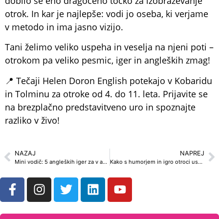
dobilo še eno dragoceno točko za izobraževanje
otrok. In kar je najlepše: vodi jo oseba, ki verjame
v metodo in ima jasno vizijo.
Tani želimo veliko uspeha in veselja na njeni poti –
otrokom pa veliko pesmic, iger in angleških zmag!
📍 Tečaji Helen Doron English potekajo v Kobaridu
in Tolminu za otroke od 4. do 11. leta. Prijavite se
na brezplačno predstavitveno uro in spoznajte
razliko v živo!
NAZAJ
NAPREJ
Mini vodič: 5 angleških iger za v avto, plažo ali deževne dni
Kako s humorjem in igro otroci usvajajo jezike (in srca učiteljev)