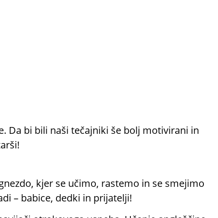
a bi bili naši tečajniki še bolj motivirani in
arši!
 gnezdo, kjer se učimo, rastemo in se smejimo
i – babice, dedki in prijatelji!