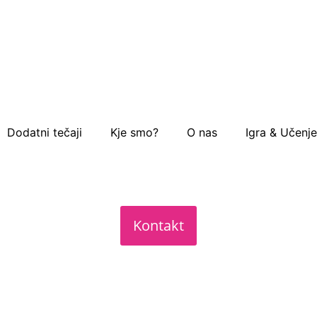
Dodatni tečaji
Kje smo?
O nas
Igra & Učenje
Kontakt
izij