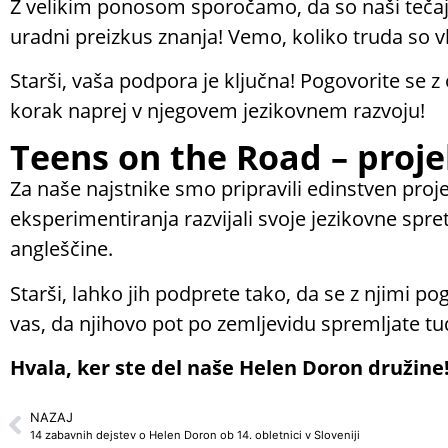
Z velikim ponosom sporočamo, da so naši tečajni
uradni preizkus znanja! Vemo, koliko truda so vlo
Starši, vaša podpora je ključna! Pogovorite se 
korak naprej v njegovem jezikovnem razvoju!
Teens on the Road – proje
Za naše najstnike smo pripravili edinstven proj
eksperimentiranja razvijali svoje jezikovne spre
angleščine.
Starši, lahko jih podprete tako, da se z njimi pog
vas, da njihovo pot po zemljevidu spremljate tu
Hvala, ker ste del naše Helen Doron družine
NAZAJ
14 zabavnih dejstev o Helen Doron ob 14. obletnici v Sloveniji