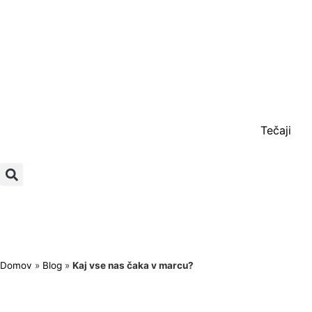
Tečaji
Domov
»
Blog
»
Kaj vse nas čaka v marcu?
Postani samostojni učitelj
Zaposlitev
Postani franš