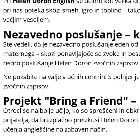
Pri
Helen Doron English
se učimo kot velika dr
pri nas poteka skozi smeh, igro in toplino – tako
večjim veseljem.
Nezavedno poslušanje – k
Ste vedeli, da je nezavedno poslušanje eden o
maternega – skozi ponavljajoče se zvoke in bes
redno poslušanje Helen Doron zvočnih zapisov.
Ne pozabite na valje v učnih centrih! S polnjen
zvočnih zapisov.
Projekt "Bring a Friend" – 
Otroci se najbolje učijo, ko so sproščeni in obkr
prijatelja, da brezplačno preizkusi Helen Doron
učenja angleščine na zabaven način.