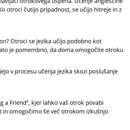
i navijači otrokovega uspeha. Učenje angleščine
 otroci čutijo pripadnost, se učijo hitreje in z
? Otroci se jezika učijo podobno kot
ti. Zato je pomembno, da doma omogočite otroku
jejo v procesu učenja jezika skozi poslušanje
ng a Friend”, kjer lahko vaš otrok povabi
nost in omogočimo še več otrokom izkušnjo