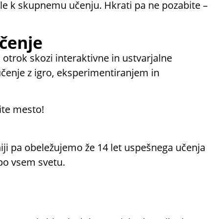
 šole k skupnemu učenju. Hkrati pa ne pozabite –
učenje
š otrok skozi interaktivne in ustvarjalne
učenje z igro, eksperimentiranjem in
ite mesto!
niji pa obeležujemo že 14 let uspešnega učenja
po vsem svetu.