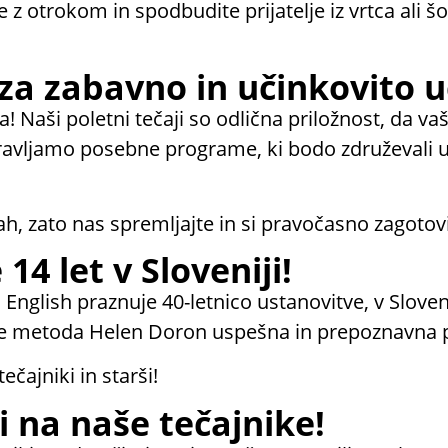
e z otrokom in spodbudite prijatelje iz vrtca ali
t za zabavno in učinkovito 
a! Naši poletni tečaji so odlična priložnost, da va
ipravljamo posebne programe, ki bodo združevali 
ah, zato nas spremljajte in si pravočasno zagotov
4 let v Sloveniji!
n English praznuje 40-letnico ustanovitve, v Slove
a je metoda Helen Doron uspešna in prepoznavna 
čajniki in starši!
i na naše tečajnike!