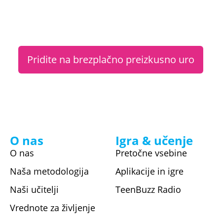
Pridite na brezplačno preizkusno uro
O nas
Igra & učenje
O nas
Pretočne vsebine
Naša metodologija​
Aplikacije in igre
Naši učitelji
TeenBuzz Radio
Vrednote za življenje