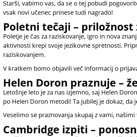
Starši, vabimo vas, da se o tej pobudi pogovorit
vsak novi učenec prinese tudi nagrado!
Poletni tečaji – priložnos
Poletje je čas za raziskovanje, igro in nova znanj
aktivnosti krepi svoje jezikovne spretnosti. Pr
raziskovanjem.
V kratkem bomo objavili več informacij o prijav
Helen Doron praznuje – že 1
Letošnje leto je za nas izjemno, saj Helen Doro
po Helen Doron metodi! Ta jubilej je dokaz, d
Veselimo se praznovanja skupaj z vami, našimi te
Cambridge izpiti – ponosn