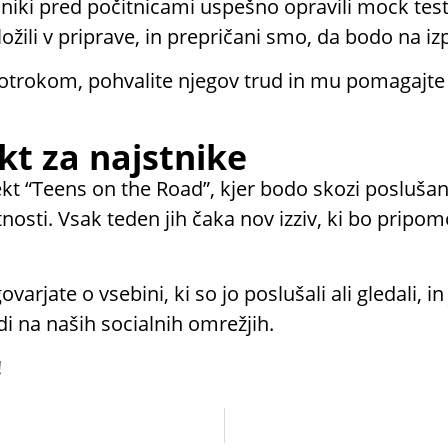
ki pred počitnicami uspešno opravili mock test z
žili v priprave, in prepričani smo, da bodo na izp
z otrokom, pohvalite njegov trud in mu pomagajte
kt za najstnike
ekt “Teens on the Road”, kjer bodo skozi poslušan
tnosti. Vsak teden jih čaka nov izziv, ki bo pripo
ovarjate o vsebini, ki so jo poslušali ali gledali, i
di na naših socialnih omrežjih.
!