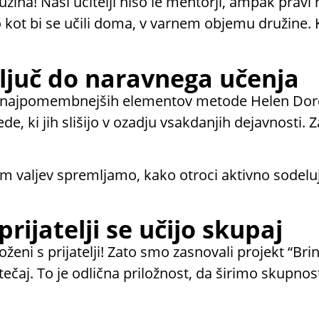
užina! Naši učitelji niso le mentorji, ampak prav
 kot bi se učili doma, v varnem objemu družine. Ko
ljuč do naravnega učenja
d najpomembnejših elementov metode Helen Doron
ede, ki jih slišijo v ozadju vsakdanjih dejavnos
jem valjev spremljamo, kako otroci aktivno sodelu
prijatelji se učijo skupaj
oženi s prijatelji! Zato smo zasnovali projekt “Bri
 tečaj. To je odlična priložnost, da širimo skup