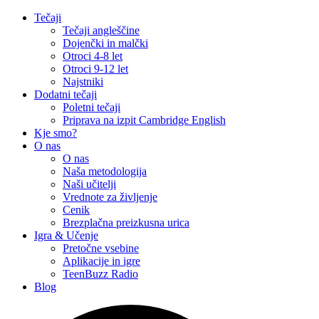
Tečaji
Tečaji angleščine
Dojenčki in malčki
Otroci 4-8 let
Otroci 9-12 let
Najstniki
Dodatni tečaji
Poletni tečaji
Priprava na izpit Cambridge English
Kje smo?
O nas
O nas
Naša metodologija​
Naši učitelji
Vrednote za življenje
Cenik
Brezplačna preizkusna urica
Igra & Učenje
Pretočne vsebine
Aplikacije in igre
TeenBuzz Radio
Blog