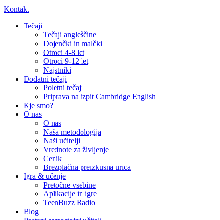
Kontakt
Tečaji
Tečaji angleščine
Dojenčki in malčki
Otroci 4-8 let
Otroci 9-12 let
Najstniki
Dodatni tečaji
Poletni tečaji
Priprava na izpit Cambridge English
Kje smo?
O nas
O nas
Naša metodologija​
Naši učitelji
Vrednote za življenje
Cenik
Brezplačna preizkusna urica
Igra & učenje
Pretočne vsebine
Aplikacije in igre
TeenBuzz Radio
Blog