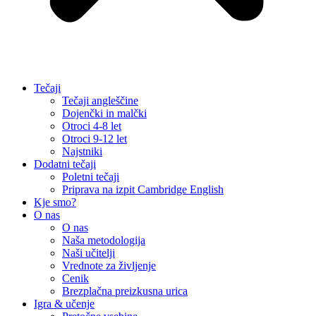
Tečaji
Tečaji angleščine
Dojenčki in malčki
Otroci 4-8 let
Otroci 9-12 let
Najstniki
Dodatni tečaji
Poletni tečaji
Priprava na izpit Cambridge English
Kje smo?
O nas
O nas
Naša metodologija​
Naši učitelji
Vrednote za življenje
Cenik
Brezplačna preizkusna urica
Igra & učenje