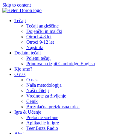
Skip to content
Tečaji
Tečaji angleščine
Dojenčki in malčki
Otroci 4-8 let
Otroci 9-12 let
Najstniki
Dodatni tečaji
Poletni tečaji
Priprava na izpit Cambridge English
Kje smo?
O nas
O nas
Naša metodologija​
Naši učitelji
Vrednote za življenje
Cenik
Brezplačna preizkusna urica
Igra & Učenje
Pretočne vsebine
Aplikacije in igre
TeenBuzz Radio
Blog