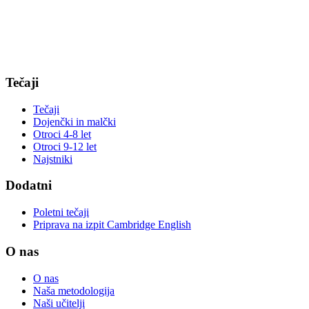
Tečaji
Tečaji
Dojenčki in malčki
Otroci 4-8 let
Otroci 9-12 let
Najstniki
Dodatni
Poletni tečaji
Priprava na izpit Cambridge English
O nas
O nas
Naša metodologija​
Naši učitelji