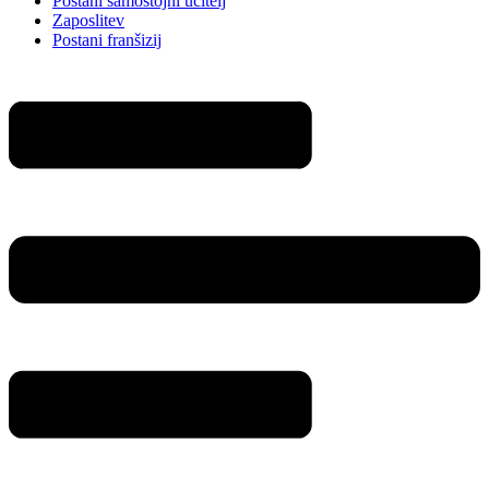
Postani samostojni učitelj
Zaposlitev
Postani franšizij