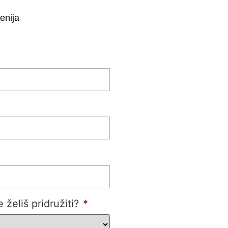
enija
eliš pridružiti?
*