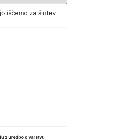
 jo iščemo za širitev
du z uredbo o varstvu