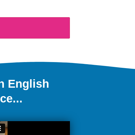
n English
ce...