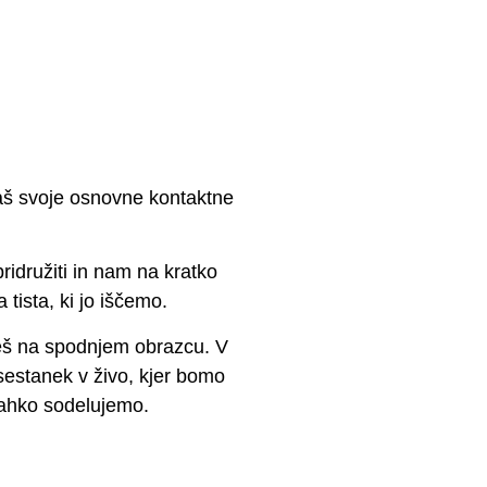
učinkovit in trajen!
aš svoje osnovne kontaktne
idružiti in nam na kratko
a tista, ki jo iščemo.
bereš na spodnjem obrazcu. V
 sestanek v živo, kjer bomo
lahko sodelujemo.