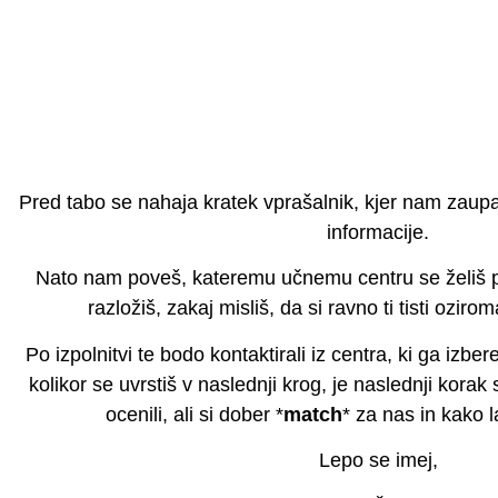
proces učenja naredi zabaven, 
Pred tabo se nahaja kratek vprašalnik, kjer nam zaup
informacije.
Nato nam poveš, kateremu učnemu centru se želiš pr
razložiš, zakaj misliš, da si ravno ti tisti ozirom
Po izpolnitvi te bodo kontaktirali iz centra, ki ga iz
kolikor se uvrstiš v naslednji krog, je naslednji korak
ocenili, ali si dober *
match
* za nas in kako 
Lepo se imej,