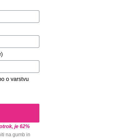
e)
bo o varstvu
otrok, je 62%
niti na gumb in