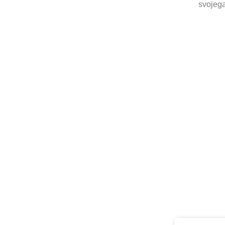
svojega
Poglej, ka