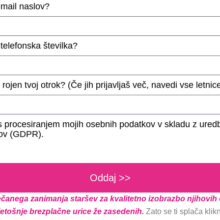
email naslov?
 telefonska številka?
 rojen tvoj otrok? (Če jih prijavljaš več, navedi vse letnic
 s procesiranjem mojih osebnih podatkov v skladu z ured
ov (GDPR).
Oddaj >>
čanega zanimanja staršev za kvalitetno izobrazbo njihovih 
letošnje brezplačne urice že zasedenih.
Zato se ti splača klik