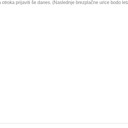
 otroka prijaviti še danes. (Naslednje brezplačne urice bodo let
j o Helen Doron Eng
starši...