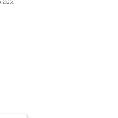
a 2026).
lish menijo