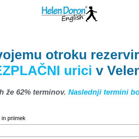
svojemu otroku rezervi
ZPLAČNI urici
v Velen
ih že 62% terminov.
Naslednji termini bo
 in priimek