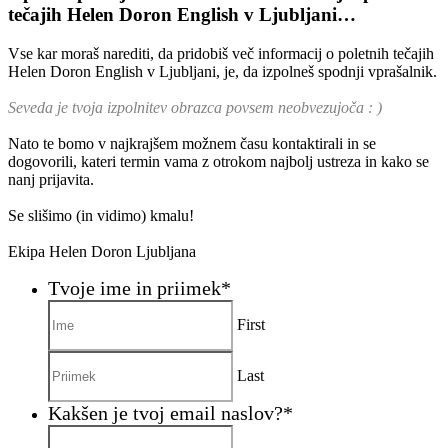
tečajih
Helen Doron English v Ljubljani…
Vse kar moraš narediti, da pridobiš več informacij o poletnih tečajih
Helen Doron English v Ljubljani, je, da izpolneš spodnji vprašalnik.
Seveda je tvoja izpolnitev obrazca povsem neobvezujoča : )
Nato te bomo v najkrajšem možnem času kontaktirali in se
dogovorili, kateri termin vama z otrokom najbolj ustreza in kako se
nanj prijavita.
Se slišimo (in vidimo) kmalu!
Ekipa Helen Doron Ljubljana
Tvoje ime in priimek
*
First
Last
Kakšen je tvoj email naslov?
*