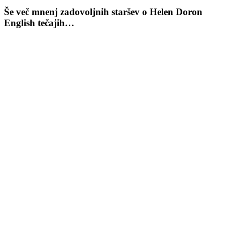
Še več mnenj
zadovoljnih staršev
o Helen Doron
English tečajih…