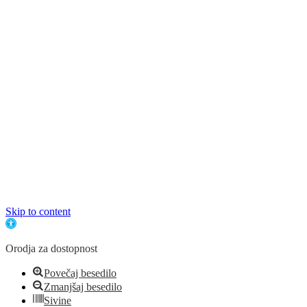
Copyright 2024, Helen Doron Slovenija |
Splošni pogoji
Skip to content
Open toolbar
Orodja za dostopnost
Povečaj besedilo
Zmanjšaj besedilo
Sivine