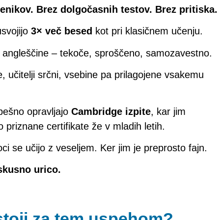
nikov. Brez dolgočasnih testov. Brez pritiska.
svojijo
3× več besed
kot pri klasičnem učenju.
e angleščine – tekoče, sproščeno, samozavestno.
 učitelji srčni, vsebine pa prilagojene vsakemu
pešno opravljajo
Cambridge izpite
, kar jim
iznane certifikate že v mladih letih.
oci se učijo z veseljem. Ker jim je preprosto fajn.
oskusno urico
.
toji za tem uspehom?