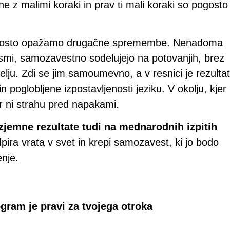
 z malimi koraki in prav ti mali koraki so pogosto
osto opažamo drugačne spremembe. Nenadoma
smi, samozavestno sodelujejo na potovanjih, brez
elju. Zdi se jim samoumevno, a v resnici je rezultat
 poglobljene izpostavljenosti jeziku. V okolju, kjer
er ni strahu pred napakami.
zjemne rezultate tudi na mednarodnih izpitih
dpira vrata v svet in krepi samozavest, ki jo bodo
enje.
ogram je pravi za tvojega otroka