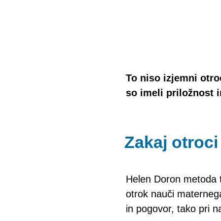
To niso izjemni otro
so imeli priložnost i
Zakaj otroci
Helen Doron metoda t
otrok nauči maternega 
in pogovor, tako pri n