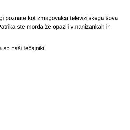
gi poznate kot zmagovalca televizijskega šova
Patrika ste morda že opazili v nanizankah in
 so naši tečajniki!