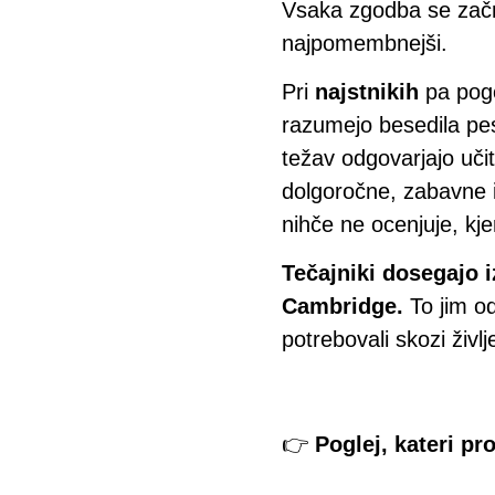
Vsaka zgodba se začne
najpomembnejši.
Pri
najstnikih
pa pog
razumejo besedila pe
težav odgovarjajo učit
dolgoročne, zabavne in
nihče ne ocenjuje, kj
Tečajniki dosegajo i
Cambridge.
To jim o
potrebovali skozi življ
👉
Poglej, kateri pr