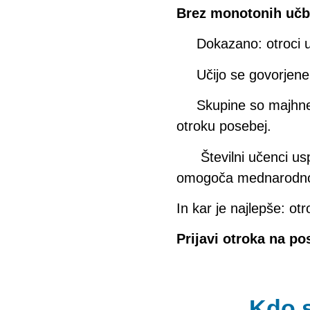
Brez monotonih učbe
Dokazano: otroci u
Učijo se govorjen
Skupine so majhne,
otroku posebej.
Številni učenci us
omogoča mednarodno pr
In kar je najlepše: otr
Prijavi otroka na p
Kdo s