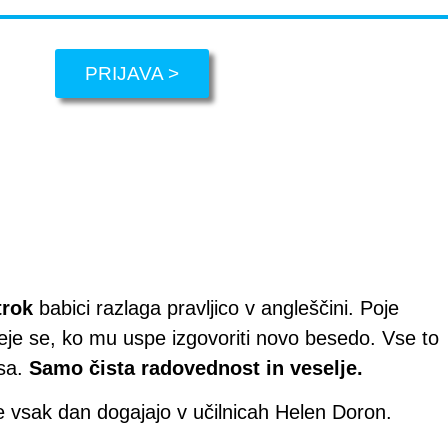
PRIJAVA >
trok
babici razlaga pravljico v angleščini. Poje
meje se, ko mu uspe izgovoriti novo besedo. Vse to
esa.
Samo čista radovednost in veselje.
se vsak dan dogajajo v učilnicah Helen Doron.