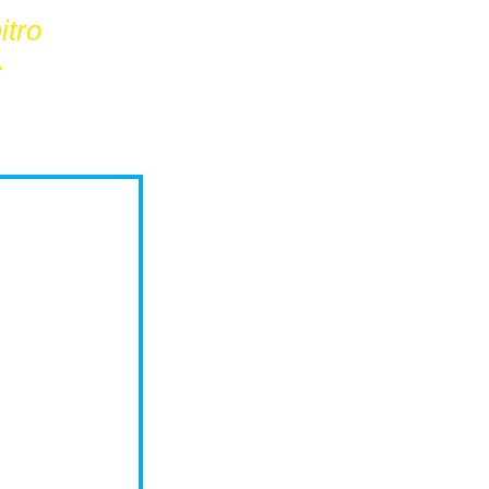
itro
.
ablja
tvoj otrok
eznosti.
o.