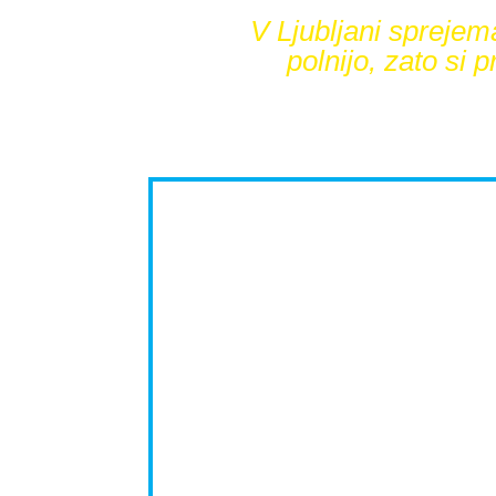
V Ljubljani sprejem
polnijo, zato si 
Skoraj 4000 otr
anglešči
z zabavno in edinstveno metod
Preverite, ali je to
Izberite starostn