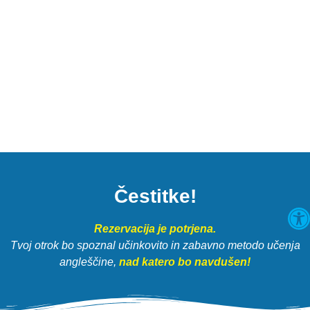
Čestitke!
O
Rezervacija je potrjena.
​Tvoj otrok bo spoznal učinkovito in zabavno metodo učenja
angleščine,
nad katero bo navdušen!