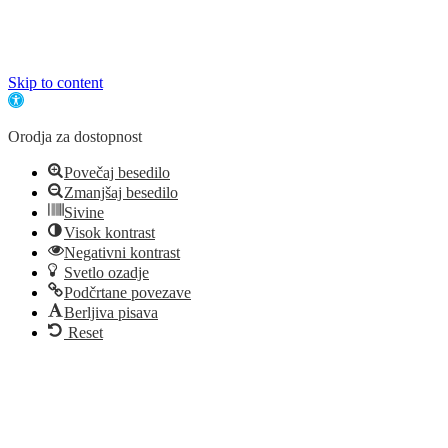
Copyright 2024, Helen Doron Slovenija |
Splošni pogoji
Skip to content
Open toolbar
Orodja za dostopnost
Povečaj besedilo
Zmanjšaj besedilo
Sivine
Visok kontrast
Negativni kontrast
Svetlo ozadje
Podčrtane povezave
Berljiva pisava
Reset